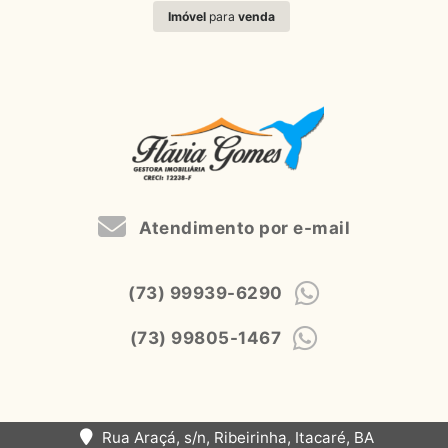
Imóvel
para
venda
Atendimento por e-mail
(73) 99939-6290
(73) 99805-1467
Rua Araçá, s/n, Ribeirinha, Itacaré, BA