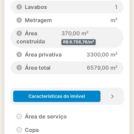
Lavabos
1
Metragem
m²
Área
370,00 m²
construída
R$ 6.756,76/m²
Área privativa
3300,00 m²
Área total
6579,00 m²
Características do imóvel
Área de serviço
Copa