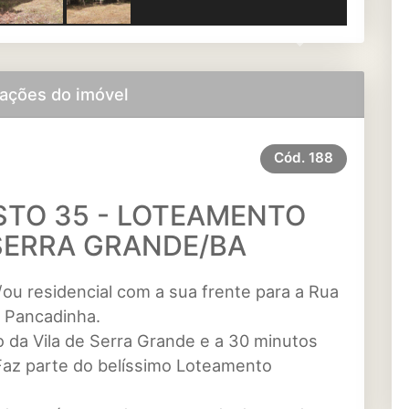
Next
ações do imóvel
Cód.
188
STO 35 - LOTEAMENTO
SERRA GRANDE/BA
u residencial com a sua frente para a Rua
o Pancadinha.
o da Vila de Serra Grande e a 30 minutos
 Faz parte do belíssimo Loteamento