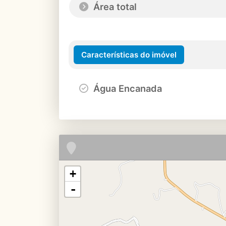
Área total
Características do imóvel
Água Encanada
+
-