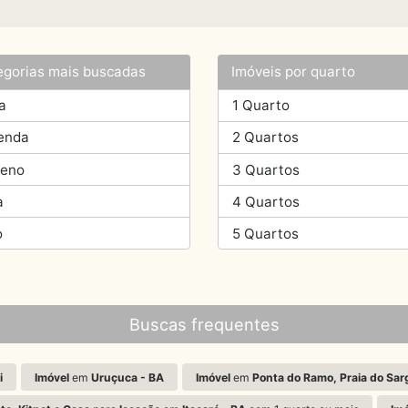
egorias mais buscadas
Imóveis por quarto
a
1 Quarto
enda
2 Quartos
reno
3 Quartos
a
4 Quartos
o
5 Quartos
Buscas frequentes
i
Imóvel
em
Uruçuca - BA
Imóvel
em
Ponta do Ramo, Praia do Sar