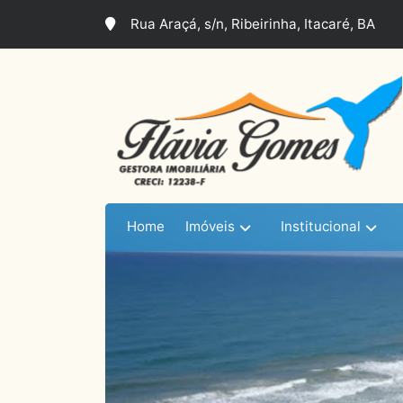
Rua Araçá, s/n, Ribeirinha, Itacaré, BA
Imóveis
Institucional
Home