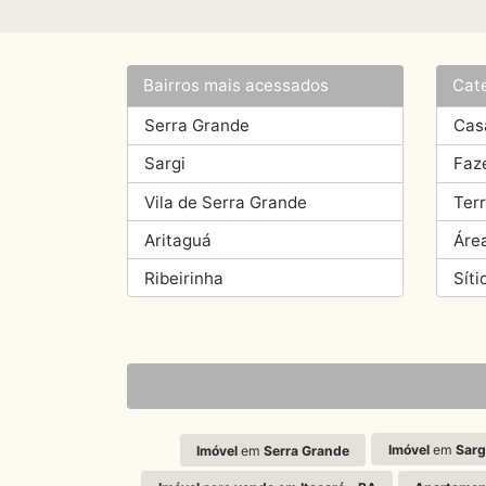
Bairros mais acessados
Cat
Serra Grande
Cas
Sargi
Faz
Vila de Serra Grande
Ter
Aritaguá
Áre
Ribeirinha
Síti
Imóvel
em
Sarg
Imóvel
em
Serra Grande